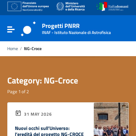
Go to content
Go to the navigation menu
Go to the footer
Progetti PNRR
Toggle navigation
INAF - Istituto Nazionale di Astrofisica
Home
/
NG-Croce
Category:
NG-Croce
Page 1 of 2
31 MAY 2026
Nuovi occhi sull’Universo:
l’eredità del progetto NG-CROCE