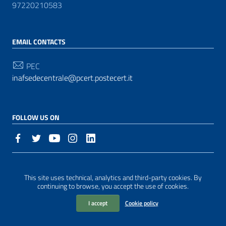
97220210583
EMAIL CONTACTS
PEC
inafsedecentrale@pcert.postecert.it
FOLLOW US ON
Useful Links Section
Privacy
| Made with
WordPress
|
Graphic theme
This site uses technical, analytics and third-party cookies. By
ItaliaWP2
| Based on the
AgID Prototype for PA sites
continuing to browse, you accept the use of cookies.
I accept
Cookie policy