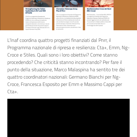
L’Inaf coordina quattro progetti finanziati dal Pnrr, il
Programma nazionale di ripresa e resilienza: Cta+, Emm, Ng-
Croce e Stiles. Quali sono i loro obiettivi? Come stanno
procedendo? Che criticità stanno incontrando? Per fare il
punto della situazione, Marco Malaspina ha sentito tre dei
quattro coordinatori nazionali: Germano Bianchi per Ng-
Croce, Francesca Esposito per Emm e Massimo Cappi per
Cta+.