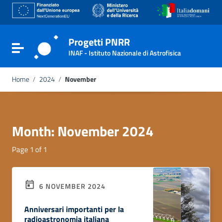
Go to content
Go to the navigation menu
Go to the footer
Progetti PNRR
Toggle navigation
INAF - Istituto Nazionale di Astrofisica
Home
/
2024
/
November
Month:
November 2024
Page 1 of 1
6 NOVEMBER 2024
Anniversari importanti per la
radioastronomia italiana