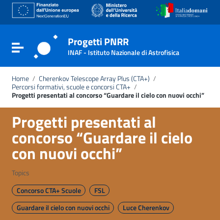
Go to content
Go to the navigation menu
Go to the footer
Progetti PNRR
Toggle navigation
INAF - Istituto Nazionale di Astrofisica
Home
/
Cherenkov Telescope Array Plus (CTA+)
/
Percorsi formativi, scuole e concorsi CTA+
/
Progetti presentati al concorso “Guardare il cielo con nuovi occhi”
Progetti presentati al
concorso “Guardare il cielo
con nuovi occhi”
Topics
Concorso CTA+ Scuole
FSL
Guardare il cielo con nuovi occhi
Luce Cherenkov