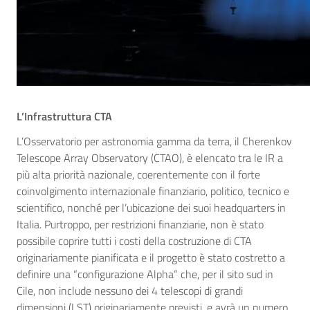
L’Infrastruttura CTA
L’Osservatorio per astronomia gamma da terra, il Cherenkov
Telescope Array Observatory (CTAO), è elencato tra le IR a
più alta priorità nazionale, coerentemente con il forte
coinvolgimento internazionale finanziario, politico, tecnico e
scientifico, nonché per l’ubicazione dei suoi headquarters in
Italia. Purtroppo, per restrizioni finanziarie, non è stato
possibile coprire tutti i costi della costruzione di CTA
originariamente pianificata e il progetto è stato costretto a
definire una “configurazione Alpha” che, per il sito sud in
Cile, non include nessuno dei 4 telescopi di grandi
dimensioni (LST) originariamente previsti, e avrà un numero