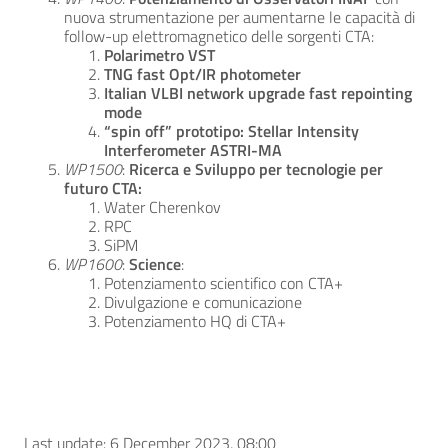
nuova strumentazione per aumentarne le capacità di
follow-up elettromagnetico delle sorgenti CTA:
Polarimetro VST
TNG fast Opt/IR photometer
Italian VLBI network upgrade fast repointing
mode
“spin off” prototipo: Stellar Intensity
Interferometer ASTRI-MA
WP1500
:
Ricerca e Sviluppo per tecnologie per
futuro CTA:
Water Cherenkov
RPC
SiPM
WP1600
:
Science
:
Potenziamento scientifico con CTA+
Divulgazione e comunicazione
Potenziamento HQ di CTA+
Last update: 6 December 2023, 08:00