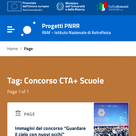
Go to content
Go to the navigation menu
Go to the footer
Progetti PNRR
Toggle navigation
INAF - Istituto Nazionale di Astrofisica
Home
/
Page
Tag:
Concorso CTA+ Scuole
Page 1 of 1
PAGE
Immagini del concorso “Guardare
il cielo con nuovi occhi”