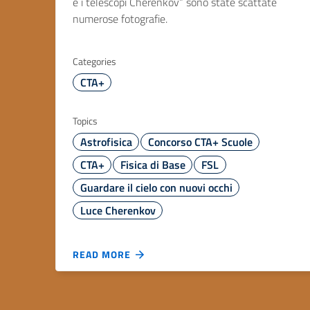
e i telescopi Cherenkov” sono state scattate
numerose fotografie.
Categories
CTA+
Topics
Astrofisica
Concorso CTA+ Scuole
CTA+
Fisica di Base
FSL
Guardare il cielo con nuovi occhi
Luce Cherenkov
READ MORE