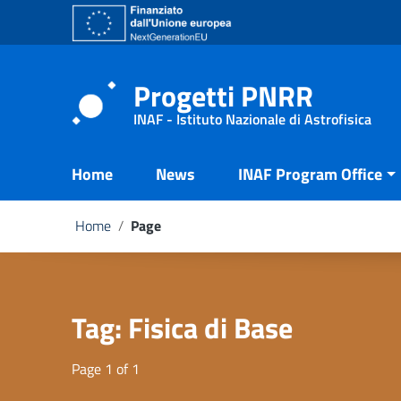
Go to content
Go to the navigation menu
Go to the footer
Progetti PNRR
INAF - Istituto Nazionale di Astrofisica
Home
News
INAF Program Office
Home
/
Page
Tag:
Fisica di Base
Page 1 of 1