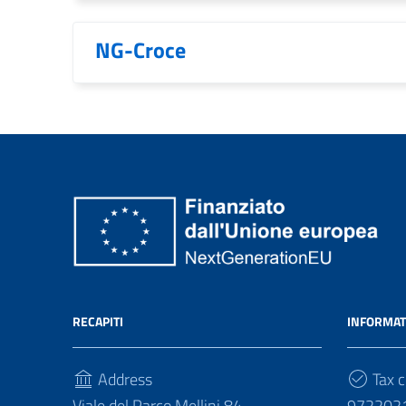
NG-Croce
RECAPITI
INFORMAT
Address
Tax c
Viale del Parco Mellini 84
972202