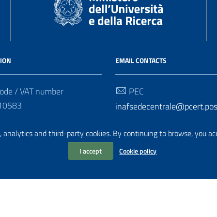
ION
EMAIL CONTACTS
ode / VAT number
PEC
10583
inafsedecentrale@pcert.post
l, analytics and third-party cookies. By continuing to browse, you ac
I accept
Cookie policy
liaWP2
| Based on the
AgID Prototype for PA sites