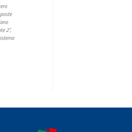
tero
oposte
iano
te 2”,
sistema