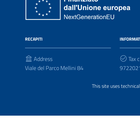
RECAPITI
INFORMAT
Address
Tax c
Viale del Parco Mellini 84
972202
00136, Roma
This site uses technica
Phone
(+39) 06355331
Useful Links Section
Privacy
| Made with
WordPress
|
Graphic theme
Ita