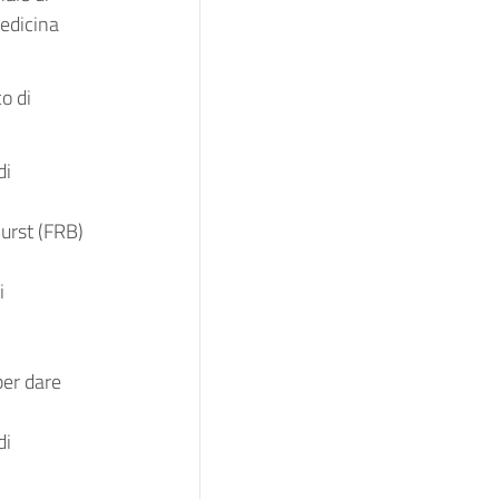
Medicina
co di
di
Burst (FRB)
i
per dare
di