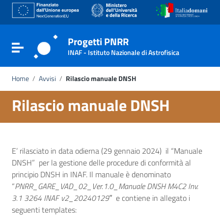
Go to content
Go to the navigation menu
Go to the footer
Progetti PNRR
Toggle navigation
INAF - Istituto Nazionale di Astrofisica
Home
/
Avvisi
/
Rilascio manuale DNSH
Rilascio manuale DNSH
E’ rilasciato in data odierna (29 gennaio 2024) il “Manuale
DNSH” per la gestione delle procedure di conformità al
principio DNSH in INAF. Il manuale è denominato
“
PNRR_GARE_VAD_02_Ver.1.0_Manuale DNSH M4C2 Inv.
3.1 3264 INAF v2_20240129″
e contiene in allegato i
seguenti templates: