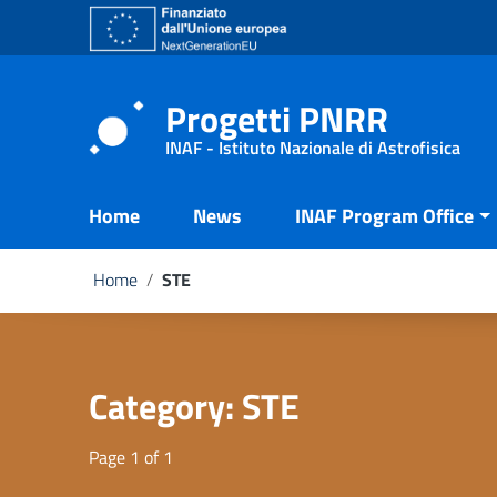
Go to content
Go to the navigation menu
Go to the footer
Progetti PNRR
INAF - Istituto Nazionale di Astrofisica
Home
News
INAF Program Office
Home
/
STE
Category:
STE
Page 1 of 1