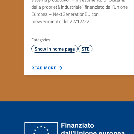
della proprietà industriale” finanziato dall’Unione
Europea – NextGenerationEU con
provvedimento del 22/12/22.
Categories
Show in home page
STE
READ MORE