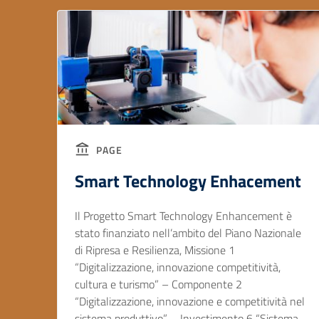
PAGE
Smart Technology Enhacement
Il Progetto Smart Technology Enhancement è
stato finanziato nell’ambito del Piano Nazionale
di Ripresa e Resilienza, Missione 1
“Digitalizzazione, innovazione competitività,
cultura e turismo” – Componente 2
“Digitalizzazione, innovazione e competitività nel
sistema produttivo” – Investimento 6 “Sistema